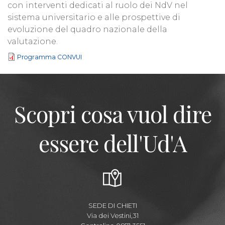
con interventi dedicati al ruolo dei NdV nel
sistema universitario e alle prospettive di
evoluzione del quadro nazionale della
valutazione.
Programma CONVUI
Scopri cosa vuol dire
essere dell'Ud'A
SEDE DI CHIETI
Via dei Vestini,31