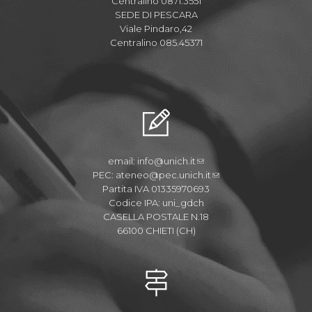
Centralino 0871.3551
SEDE DI PESCARA
Viale Pindaro,42
Centralino 085.45371
email:
info@unich.it
PEC:
ateneo@pec.unich.it
Partita IVA 01335970693
Codice IPA: uni_gdch
CASELLA POSTALE N.18
66100 CHIETI (CH)